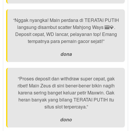
price
includes
the item
“Nggak nyangka! Main perdana di TERATAI PUTIH
price
langsung disambut scatter Mahjong Ways 🎰💎.
and a
Deposit cepat, WD lancar, pelayanan top! Emang
buyer
tempatnya para pemain gacor sejati!”
fee.
dona
View
license
details
“Proses deposit dan withdraw super cepat, gak
ribet! Main Zeus di sini bener-bener bikin nagih
karena sering banget keluar petir Maxwin. Gak
heran banyak yang bilang TERATAI PUTIH itu
situs slot terpercaya.”
dono