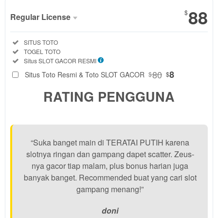
88
$
Regular License
Regular
Included:
SITUS TOTO
License
Included:
TOGEL TOTO
SELECTED
Included:
Situs SLOT GACOR RESMI
88
$
80
8
Situs Toto Resmi & Toto SLOT GACOR
$
$
Use, by
RATING PENGGUNA
you or
one
client, in
a single
end
“Suka banget main di TERATAI PUTIH karena
product
slotnya ringan dan gampang dapet scatter. Zeus-
which
end
nya gacor tiap malam, plus bonus harian juga
users
banyak banget. Recommended buat yang cari slot
are not
gampang menang!”
charged
for. The
doni
total