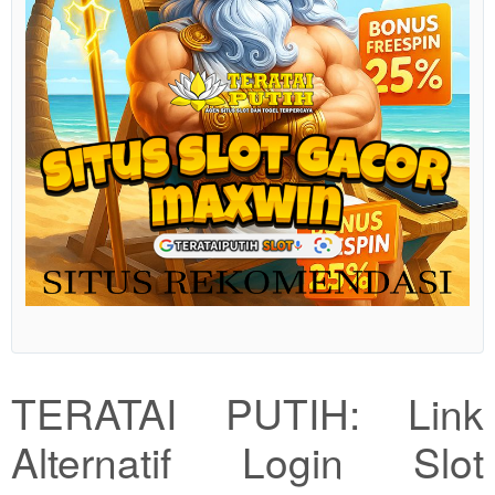
Show More
TERATAI PUTIH: Link
Alternatif Login Slot